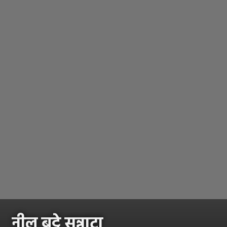
नील बट्टे सन्नाटा