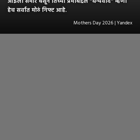
आईला समोर बसून तिच्या प्रेमाबद्दल “धन्यवाद” म्हणा
हेच सर्वात मोठं गिफ्ट आहे.
Mothers Day 2026 | Yandex