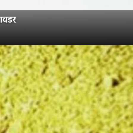
पावडर