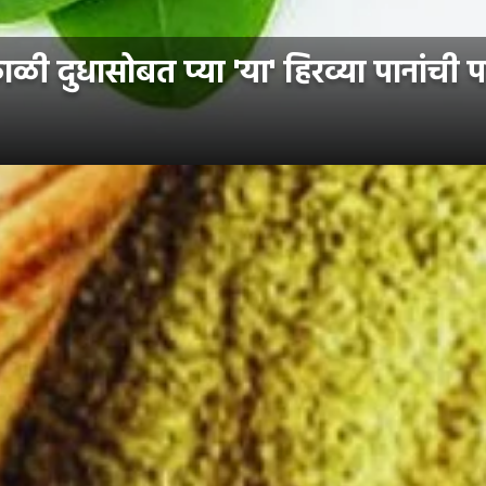
ी दुधासोबत प्या 'या' हिरव्या पानांची 