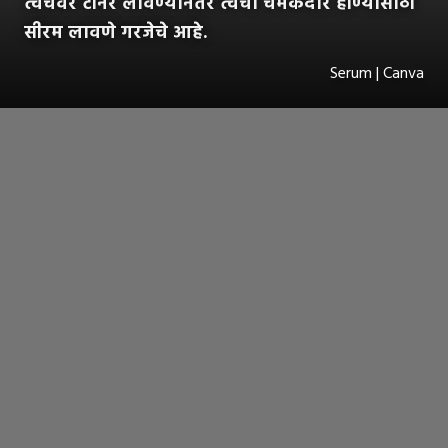
त्वचेवर टोनर लावण्यानंतर त्वचा चमकदार होण्यासाठी
सीरम लावणे गरजेचे आहे.
Serum | Canva