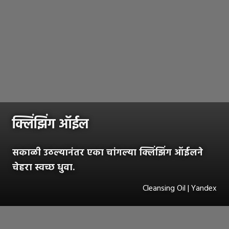
क्लिंझिंग ऑईल
सकाळी उठल्यानंतर एका चांगल्या क्लिंझिंग ऑईलने
चेहरा स्वच्छ धुवा.
Cleansing Oil | Yandex