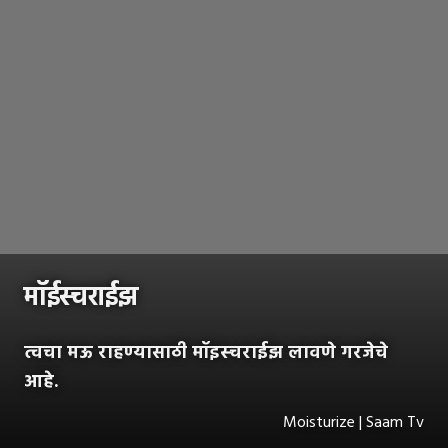
मॉईस्चराईझ
त्वचा मऊ राहण्यासाठी मॉइस्चराईझ लावणे गरजेचे
आहे.
Moisturize | Saam Tv