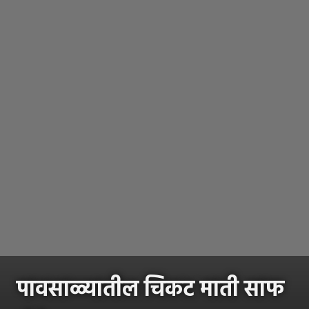
पावसाळ्यातील चिकट माती साफ