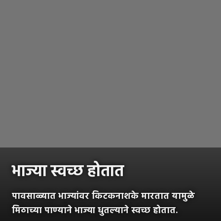
भाज्या स्वच्छ होतात
पावसाळ्यात भाज्यांवर किटकनाशके मारतात यामुळे
मिठाच्या पाण्याने भाज्या धुतल्याने स्वच्छ होतात.