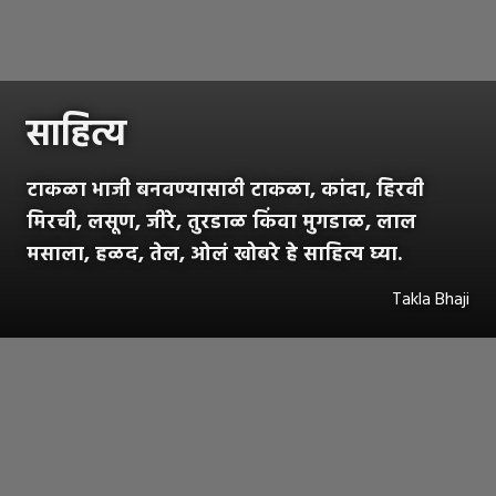
साहित्य
टाकळा भाजी बनवण्यासाठी टाकळा, कांदा, हिरवी
मिरची, लसूण, जीरे, तुरडाळ किंवा मुगडाळ, लाल
मसाला, हळद, तेल, ओलं खोबरे हे साहित्य घ्या.
Takla Bhaji