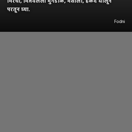
मिरची, भिजवलेली मुगडाळ, मसाला, हळद घालून
परतून घ्या.
Fodni