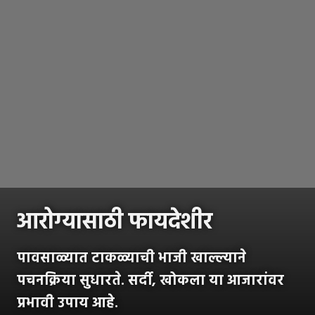
आरोग्यासाठी फायदेशीर
पावसाळ्यात टाकळ्याची भाजी खाल्ल्याने
पचनक्रिया सुधारते. सर्दी, खोकला या आजारांवर
प्रभावी उपाय आहे.