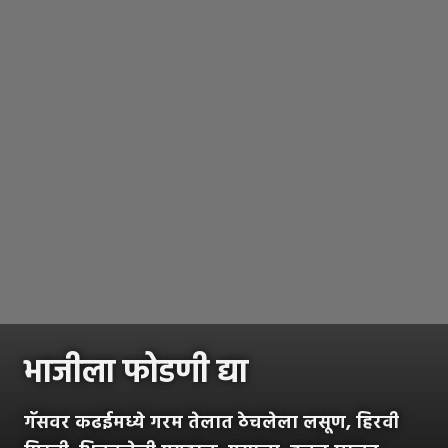
भाजीला फोडणी द्या
गॅसवर कढईमध्ये गरम तेलात ठेचलेला लसूण, हिरवी