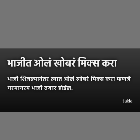
भाजीत ओलं खोबरं मिक्स करा
भाजी शिजल्यानंतर त्यात ओलं खोबरं मिक्स करा म्हणजे
गरमागरम भाजी तयार होईल.
takla