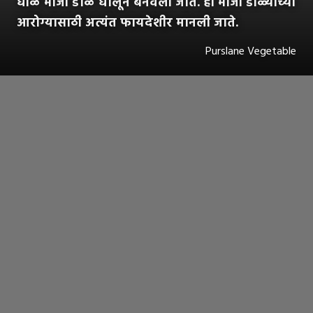
घोळ भाजी डाळ घालून बनवली जाते. ही भाजी डोळ्यांच्या
आरोग्यासाठी अत्यंत फायदेशीर मानली जाते.
Purslane Vegetable