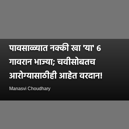
पावसाळ्यात नक्की खा 'या' ६
गावरान भाज्या; चवीसोबतच
आरोग्यासाठीही आहेत वरदान!
Manasvi Choudhary