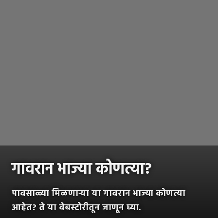
गावरान भाज्या कोणत्या?
पावसाळ्या मिळणाऱ्या या गावरान भाज्या कोणत्या
आहेत? ते या वेबस्टोरीतून जाणून घ्या.