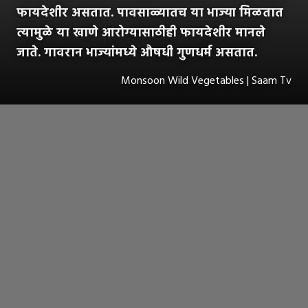
फायदेशीर असतात. पावसाळ्यातच या भाज्या मिळतात
त्यामुळे या खाणे आरोग्यासाठीही फायदेशीर मानले
जाते. गावरान भाज्यांमध्ये औषधी गुणधर्म असतात.
Monsoon Wild Vegetables | Saam Tv