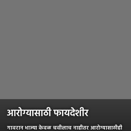
आरोग्यासाठी फायदेशीर
गावरान भाज्या केवळ चवीलाच नाहीतर आरोग्यासाठीही