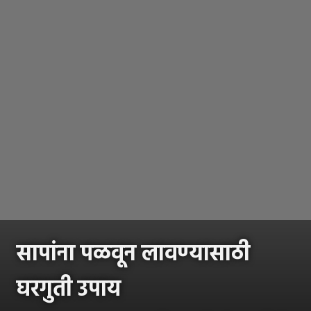
सापांना पळवून लावण्यासाठी
घरगुती उपाय