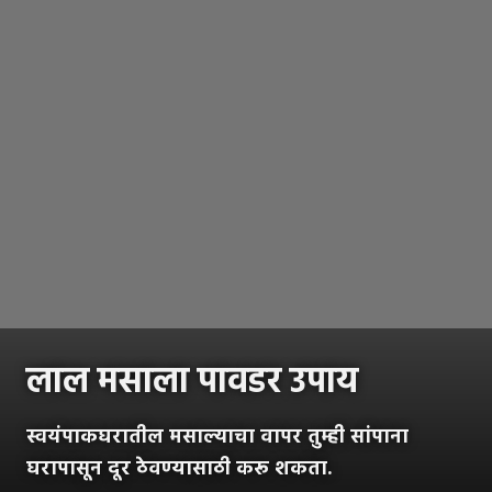
लाल मसाला पावडर उपाय
स्वयंपाकघरातील मसाल्याचा वापर तुम्ही सांपाना
घरापासून दूर ठेवण्यासाठी करू शकता.