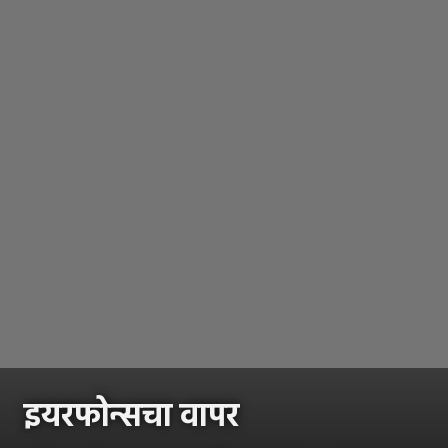
इयरफोन्सचा वापर