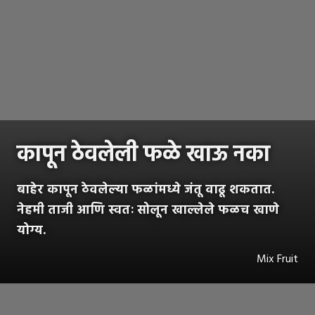
कापून ठेवलेली फळे खाऊ नका
बाहेर कापून ठेवलेल्या फळांमध्ये जंतू वाढू शकतात.
नेहमी ताजी आणि स्वतः सोलून खाल्लेले फळच खाणे
योग्य.
Mix Fruit