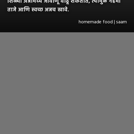
शिळ्या अन्नामध्ये जीवाणू वाढू शकतात, त्यामुळे नेहमी
ताजे आणि स्वच्छ अन्नच खावे.
homemade food | saam