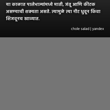
या काळात पालेभाज्यांमध्ये माती, जंतू आणि कीटक
असण्याची शक्यता असते. त्यामुळे त्या नीट धुवून किंवा
शिजवूनच खाव्यात.
chole salad | yandex