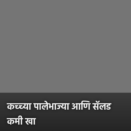
कच्च्या पालेभाज्या आणि सॅलड
कमी खा