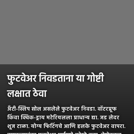
फुटवेअर निवडताना या गोष्टी
लक्षात ठेवा
अँटी-स्लिप सोल असलेले फुटवेअर निवडा. वॉटरप्रूफ
किंवा क्विक-ड्राय मटेरियलला प्राधान्य द्या. जड लेदर
शूज टाळा. योग्य फिटिंगचे आणि हलके फुटवेअर वापरा.