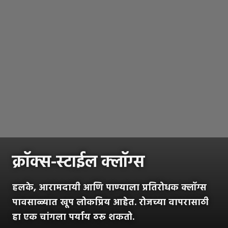
क्रॉक्स-स्टाईल क्लॉग्स
हलके, आरामदायी आणि पाण्याला प्रतिरोधक क्लॉग्स
पावसाळ्यात खूप लोकप्रिय आहेत. रोजच्या वापरासाठी
हा एक चांगला पर्याय ठरू शकतो.