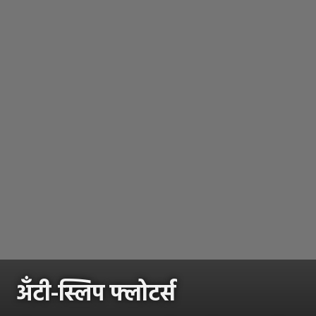
अँटी-स्लिप फ्लोटर्स