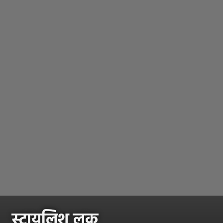
स्टायलिश लूक