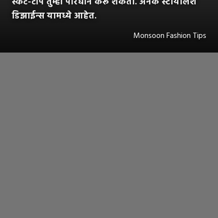
स्कर्ट-टॉप तुम्ही परिधान करू शकता. अनेक स्टायलिश
डिझाईन्स यामध्ये आहेत.
Monsoon Fashion Tips