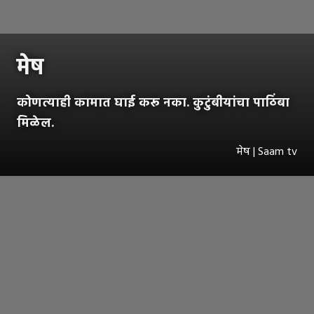
मेष
कोणत्याही कामात घाई करू नका. कुटुंबीयांचा पाठिंबा
मिळेल.
मेष | Saam tv