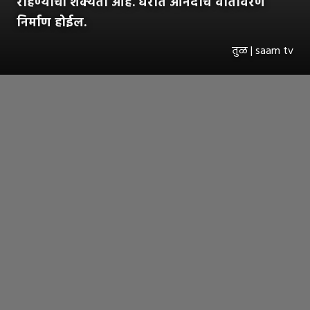
राहण्याची शक्यता आहे. घरात आनंदाचे वातावरण
निर्माण होईल.
तुळ | saam tv