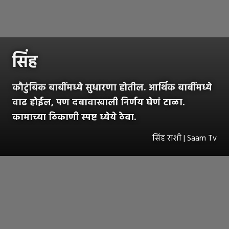
सिंह
कौटुंबिक बाबींमध्ये सुधारणा होतील. आर्थिक बाबींमध्ये
वाढ होईल, पण दबावाखाली निर्णय घेणं टाळा.
कामाच्या ठिकाणी स्पष्ट ध्येये ठेवा.
सिंह राशी | Saam Tv