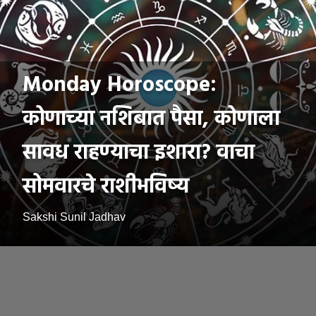
Monday Horoscope:
कोणाच्या नशिबात पैसा, कोणाला
सावध राहण्याचा इशारा? वाचा
सोमवारचे राशीभविष्य
Sakshi Sunil Jadhav