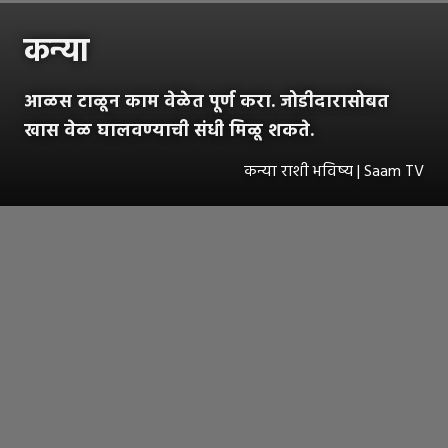
कन्या
आळस टाळून काम वेळेत पूर्ण करा. जोडीदारासोबत
खास वेळ घालवण्याची संधी मिळू शकते.
कन्या राशी भविष्य | Saam TV