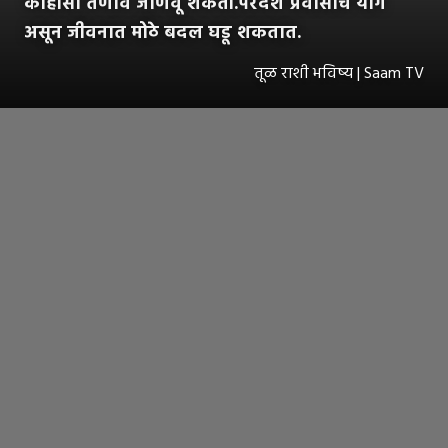
काहीसा तणाव जाणवू शकतो.परदेश प्रवासाचे योग
असून जीवनात मोठे बदल घडू शकतात.
तूळ राशी भविष्य | Saam TV