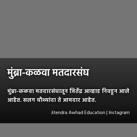
मुंब्रा-कळवा मतदारसंघ
मुंब्रा-कळवा मतदारसंघातून जितेंद्र आव्हाड निवडून आले
आहेत. सलग चौथ्यांदा ते आमदार आहेत.
Jitendra Awhad Education | Instagram