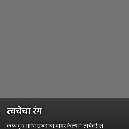
त्वचेचा रंग
कच्चं दूध आणि हळदीचा वापर केल्याने त्वचेवरील