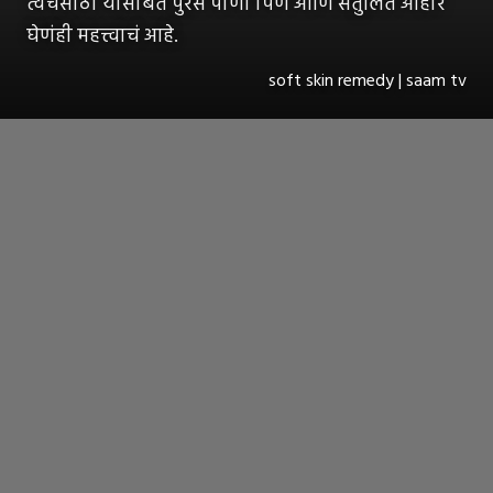
त्वचेसाठी यासोबत पुरेसं पाणी पिणं आणि संतुलित आहार
घेणंही महत्त्वाचं आहे.
soft skin remedy | saam tv