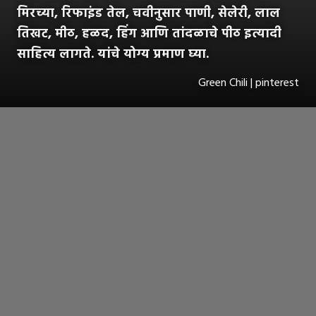
मिरच्या, रिफाइंड तेल, चवीनुसार पाणी, सेलेरी, लाल
तिखट, मीठ, हळद, हिंग आणि तांदळाचे पीठ इत्यादी
साहित्य लागते. यांचे योग्य प्रमाण घ्या.
Green Chili | pinterest