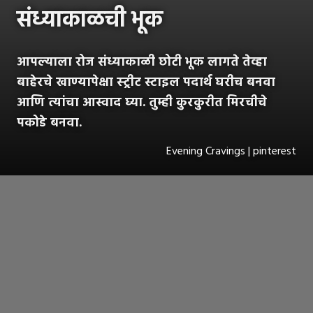
संध्याकाळची भूक
आपल्याला रोज संध्याकाळी छोटी भूक लागते तेव्हा
बाहेरचे खाण्यापेक्षा स्ट्रीट स्टाइल पदार्थ घरीच बनवा
आणि त्यांचा आस्वाद घ्या. तुम्ही कुरकुरीत मिरचीचे
पकोडे बनवा.
Evening Cravings | pinterest