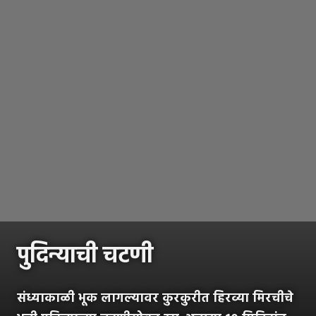
पुदिन्याची चटणी
संध्याकाळी भूक लागल्यावर कुरकुरीत हिरव्या मिरचीचे