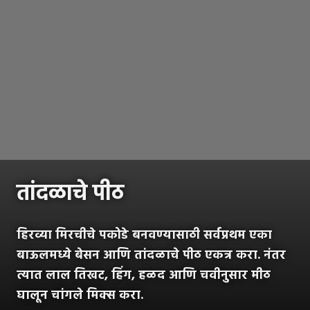
तांदळाचे पीठ
हिरव्या मिरचीचे पकोडे बनवण्यासाठी सर्वप्रथम एका
बाऊलमध्ये बेसन आणि तांदळाचे पीठ एकत्र करा. नंतर
त्यात लाल तिखट, हिंग, हळद आणि चवीनुसार मीठ
घालून चांगले मिक्स करा.