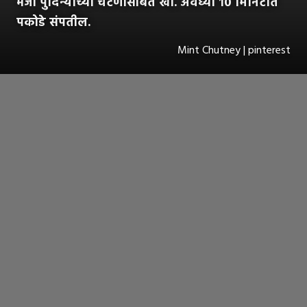
भजी पुदिन्याच्या चटणीसोबत खा. अवघ्या १० मिनिटांत
पकोडे संपतील.
Mint Chutney | pinterest