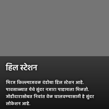
हिल स्टेशन
मिरज किल्ल्याजवळ दंडोबा हिल स्टेशन आहे.
पावसाळ्यात येथे सुंदर नजारा पाहायला मिळतो.
जोडीदारासोबत निवांत वेळ घालवण्यासाठी हे सुंदर
लोकेशन आहे.