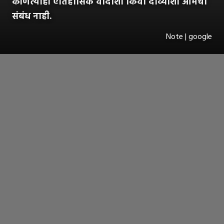
कोणत्याही ऐतिहासिक वादाशी किंवा दाव्याशी आमचा
संबंध नाही.
Note | google