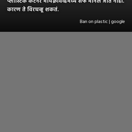
प्लास्टिक कंटेनर मायक्रोवेव्हमध्ये सेफ मानलं जात नाही.
कारण ते विरघळू शकतं.
Ban on plastic | google