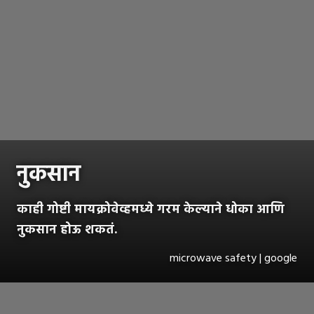
नुकसान
काही गोष्टी मायक्रोवेव्हमध्ये गरम केल्याने धोका आणि
नुकसान होऊ शकतं.
microwave safety | google