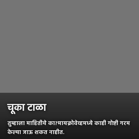
चूका टाळा
तुम्हाला माहितीये का?मायक्रोवेव्हमध्ये काही गोष्टी गरम
केल्या जाऊ शकत नाहीत.