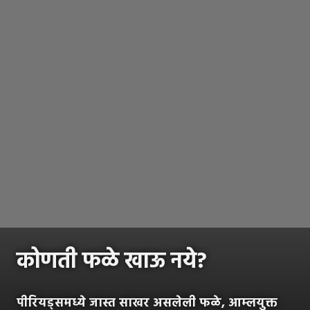
कोणती फळे खाऊ नये?
पीरियड्समध्ये जास्त साखर असलेली फळे, आम्लयुक्त