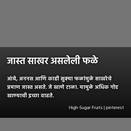
जास्त साखर असलेली फळे
आंबे, अननस आणि काही सुक्या फळांमुळे साखरेचे
प्रमाण जास्त असते. जे खाणे टाळा. यामुळे अधिक गोड
खाण्याची इच्छा वाढते.
High-Sugar Fruits | pinterest