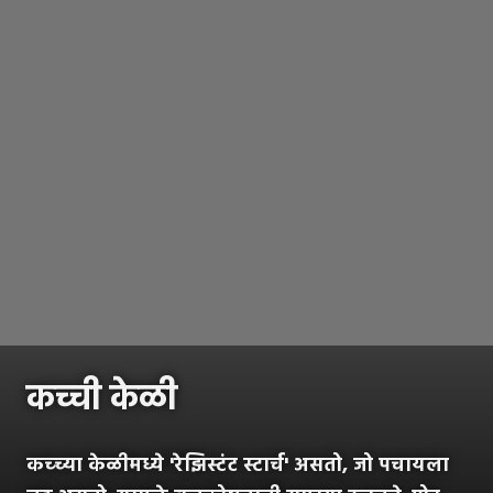
कच्ची केळी
कच्च्या केळीमध्ये 'रेझिस्टंट स्टार्च' असतो, जो पचायला