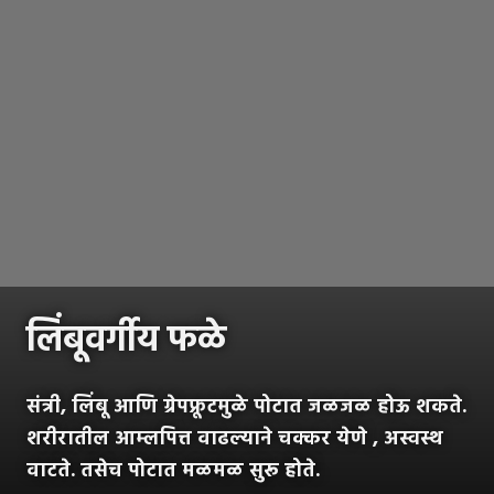
लिंबूवर्गीय फळे
संत्री, लिंबू आणि ग्रेपफ्रूटमुळे पोटात जळजळ होऊ शकते.
शरीरातील आम्लपित्त वाढल्याने चक्कर येणे , अस्वस्थ
वाटते. तसेच पोटात मळमळ सुरू होते.