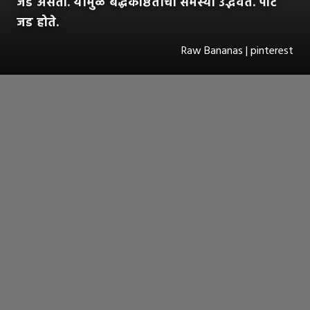
जड असतो. यामुळे बद्धकोष्ठताची समस्या उद्भवते. पोट
जड होते.
Raw Bananas | pinterest