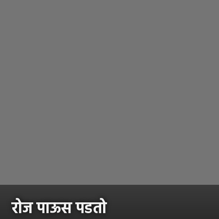
रोज पाऊस पडतो