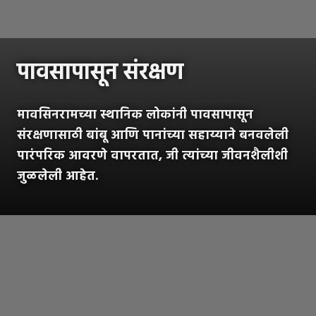
पावसापासून संरक्षण
मावसिनरामच्या स्थानिक लोकांनी पावसापासून
संरक्षणासाठी बांबू आणि पानांच्या सहाय्याने बनवलेली
पारंपरिक आवरणे वापरतात, जी त्यांच्या जीवनशैलीशी
जुळलेली आहेत.