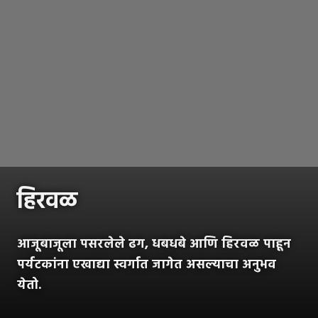
हिरवळ
आजूबाजूला पसरलेले ढग, धबधबे आणि हिरवळ पाहून
पर्यटकांना एखाद्या स्वर्गात जागेत असल्याचा अनुभव
येतो.