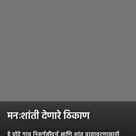
मनःशांती देणारे ठिकाण
हे छोटे गाव निसर्गसौंदर्य आणि शांत वातावरणासाठी