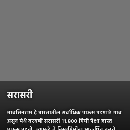
सरासरी
मावसिनराम हे भारतातील सर्वाधिक पाऊस पडणारे गाव
असून येथे दरवर्षी सरासरी ११,८०० मिमी पेक्षा जास्त
पाऊस पडतो, ज्यामुळे ते निसर्गप्रेमींना आकर्षित करते.