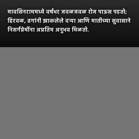
मावसिनराममध्ये वर्षभर जवळजवळ रोज पाऊस पडतो;
हिरवळ, ढगांनी झाकलेले दऱ्या आणि मातीच्या सुवासाने
निसर्गप्रेमींना अप्रतिम अनुभव मिळतो.