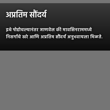
अप्रतिम सौंदर्य
इथे पोहोचल्यानंतर जाणवेल की मावसिनराममध्ये
निसर्गाचे खरे आणि अप्रतिम सौंदर्य अनुभवायला मिळते.