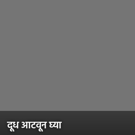
दूध आटवून घ्या