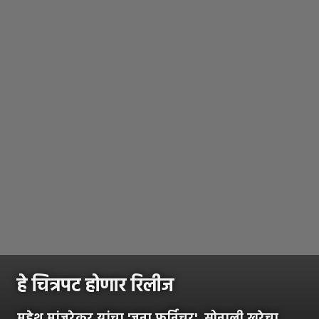
हे चित्रपट होणार रिलीज
महेश मांजरेकर यांचा 'जुना फर्निचर', सोनाली खरेचा