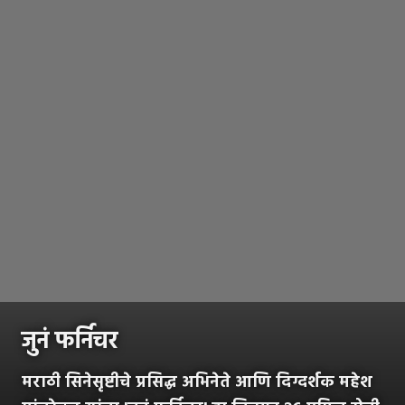
जुनं फर्निचर
मराठी सिनेसृष्टीचे प्रसिद्ध अभिनेते आणि दिग्दर्शक महेश