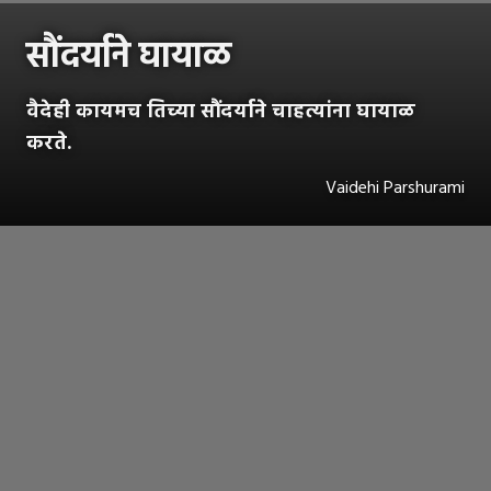
सौंदर्याने घायाळ
वैदेही कायमच तिच्या सौंदर्याने चाहत्यांना घायाळ
करते.
Vaidehi Parshurami