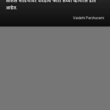
सोशल मीडियावर वैदेहीचे फोटो सध्या व्हायरल होत
आहेत.
Vaidehi Parshurami