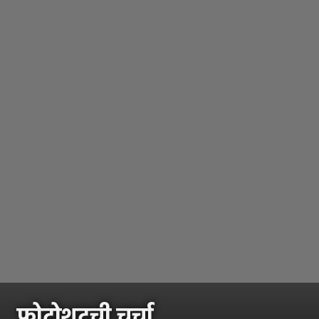
फोटोशूटची चर्चा