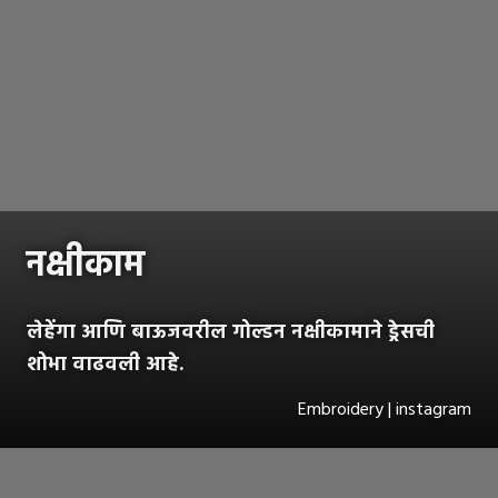
नक्षीकाम
लेहेंगा आणि बाऊजवरील गोल्डन नक्षीकामाने ड्रेसची
शोभा वाढवली आहे.
Embroidery | instagram