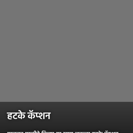
हटके कॅप्शन