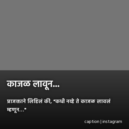
काजळ लावून...
प्राजक्ताने लिहिलं की, "कधी नव्हे ते काजळ लावलं
म्हणून…"
caption | instagram