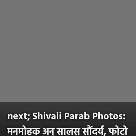
next; Shivali Parab Photos:
मनमोहक अन् सालस सौंदर्य, फोटो