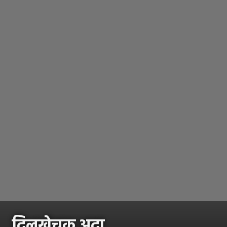
दिलखेचक अदा