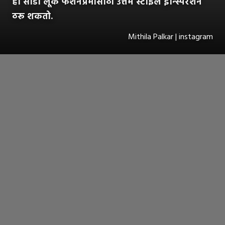
हा साडी लूक फॅशनप्रेमींसाठी उत्तम स्टाईल इन्स्पिरेशन
ठरू शकतो.
Mithila Palkar | instagram