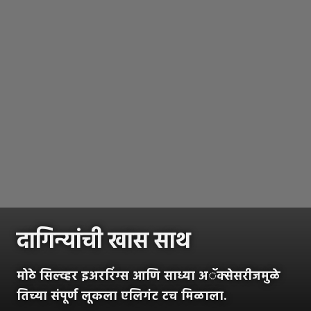
दागिन्यांची खास साथ
मोठे सिल्व्हर इअररिंग्स आणि साध्या अॅक्सेसरीजमुळे
तिच्या संपूर्ण लूकला एलिगंट टच मिळाला.