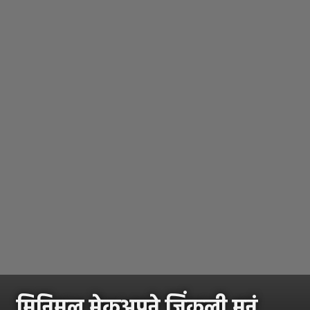
मिनिमल मेकअपने जिंकली मनं