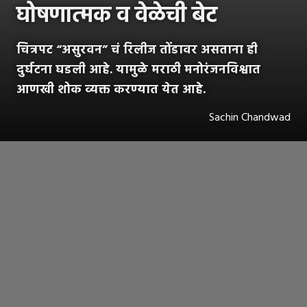
घोषणात्मक व वेळेची बेट
चित्रपट ‌“असुरवन” चं रिलीज तोंडावर असताना ही
दुर्घटना घडली आहे. यामुळे मराठी मनोरंजनविश्वात
आणखी शोक व्यक्त करण्यात येत आहे.
Sachin Chandwad