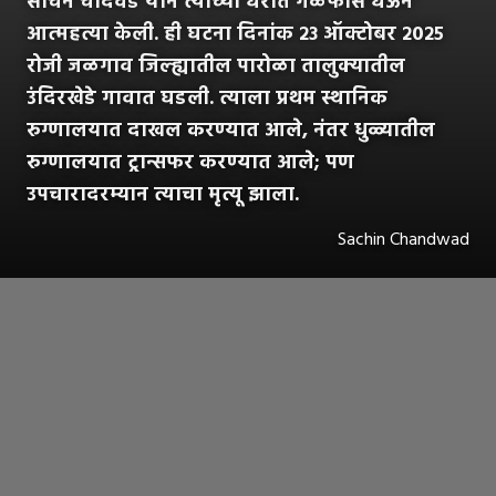
सचिन चांदवडे याने त्याच्या घरात गळफास घेऊन
आत्महत्या केली. ही घटना दिनांक २३ ऑक्टोबर २०२५
रोजी जळगाव जिल्ह्यातील पारोळा तालुक्यातील
उंदिरखेडे गावात घडली. त्याला प्रथम स्थानिक
रुग्णालयात दाखल करण्यात आले, नंतर धुळ्यातील
रुग्णालयात ट्रान्सफर करण्यात आले; पण
उपचारादरम्यान त्याचा मृत्यू झाला.
Sachin Chandwad