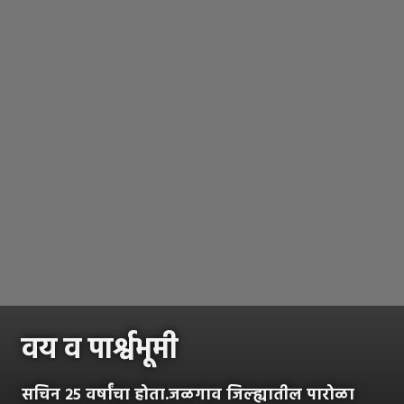
वय व पार्श्वभूमी
सचिन २५ वर्षांचा होता.जळगाव जिल्ह्यातील पारोळा