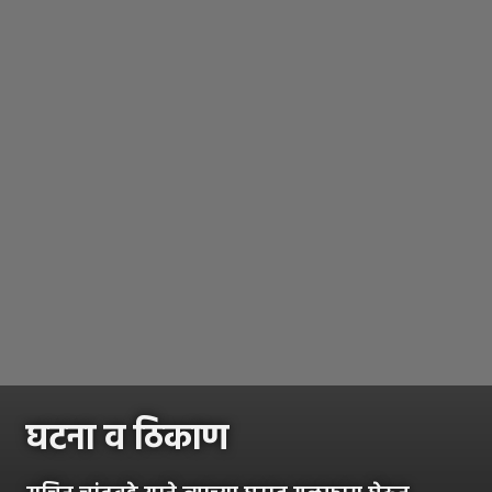
घटना व ठिकाण