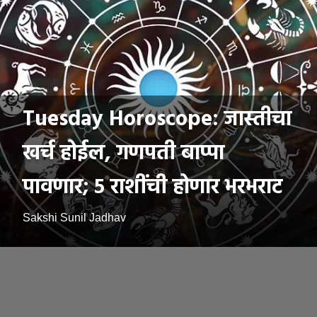
Tuesday Horoscope: जास्तीचा
खर्च होईल, गणपती बाप्पा
पावणार; ५ राशींची होणार भरभराट
Sakshi Sunil Jadhav