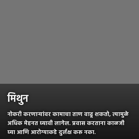
मिथुन
नोकरी करणाऱ्यांवर कामाचा ताण वाढू शकतो, त्यामुळे
अधिक मेहनत घ्यावी लागेल. प्रवास करताना काळजी
घ्या आणि आरोग्याकडे दुर्लक्ष करू नका.