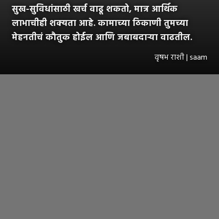
सुख-सुविधांसाठी खर्च वाढू शकतो, मात्र आर्थिक
लाभाचीही शक्यता आहे. कामाच्या ठिकाणी तुमच्या
मेहनतीचं कौतुक होईल आणि जबाबदाऱ्या वाढतील.
वृषभ राशी | saam