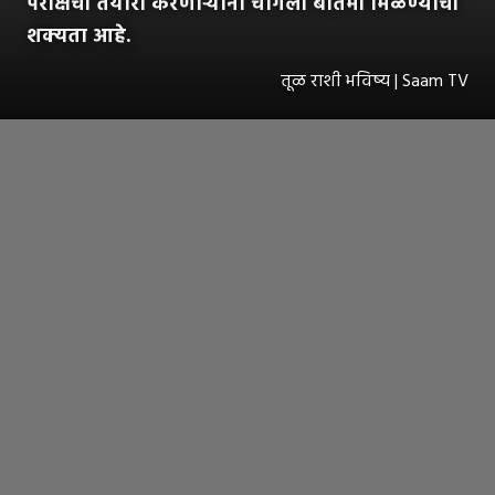
परीक्षेची तयारी करणाऱ्यांना चांगली बातमी मिळण्याची
शक्यता आहे.
तूळ राशी भविष्य | Saam TV