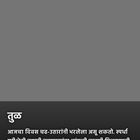
तुळ
आजचा दिवस चढ-उतारांनी भरलेला असू शकतो. स्पर्धा