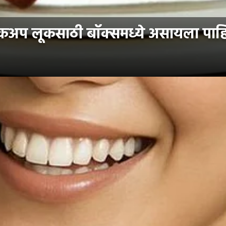
 लूकसाठी बॉक्समध्ये असायला पाहिजेत '