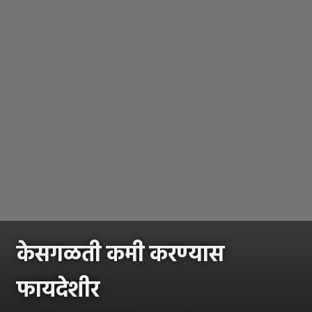
केसगळती कमी करण्यास
फायदेशीर