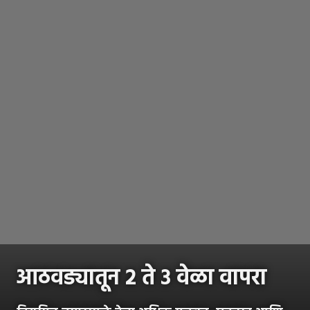
आठवड्यातून २ ते ३ वेळा वापरा