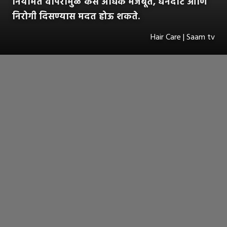
नियमित वापरामुळे केस अधिक मजबूत, घनदाट आणि
निरोगी दिसण्यास मदत होऊ शकते.
Hair Care | Saam tv