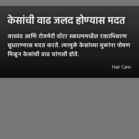
केसांची वाढ जलद होण्यास मदत
जास्वंद आणि रोजमेरी वॉटर स्काल्पमधील रक्ताभिसरण
सुधारण्यास मदत करते. त्यामुळे केसांच्या मुळांना पोषण
मिळून केसांची वाढ चांगली होते.
Hair Care: