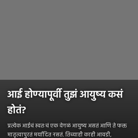
आई होण्यापूर्वी तुझं आयुष्य कसं
होतं?
प्रत्येक आईचं स्वतःचं एक वेगळं आयुष्य असतं आणि ते फक्त
मातृत्वापुरतं मर्यादित नसतं. तिच्याही काही आवडी,