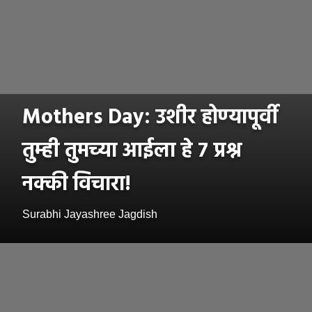
Mothers Day: उशीर होण्यापूर्वी
तुम्ही तुमच्या आईला हे ७ प्रश्न
नक्की विचारा!
Surabhi Jayashree Jagdish