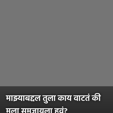
माझ्याबद्दल तुला काय वाटतं की
मला समजायला हवं?