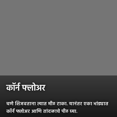
कॉर्न फ्लोअर
चणे शिजवताना त्यात मीठ टाका. यानंतर एका भांड्यात
कॉर्न फ्लोअर आणि तांदळाचे पीठ घ्या.