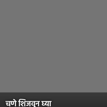
चणे शिजवून घ्या