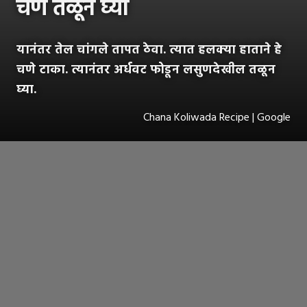
चणे तळून घ्या
यानंतर तेल चांगले तापत ठेवा. त्यात हलक्या हाताने हे
चणे टाका. त्यानंतर अर्धवट फोडून लसुणदेखील तळून
घ्या.
Chana Koliwada Recipe | Google