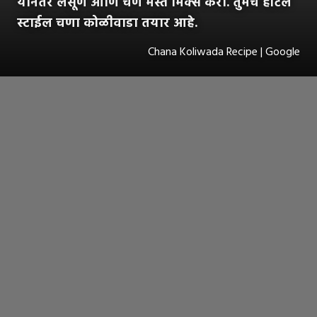
यानंतर लसूण आणि चणे मस्त मिक्स करा. तुमचे हॉटेल
स्टाईल चणा कोळीवाडा तयार आहे.
Chana Koliwada Recipe | Google