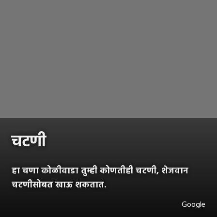
चटणी
हा चणा कोळीवाडा तुम्ही कोणतीही चटणी, शेजवान
चटणीसोबत खाऊ शकतात.
Google