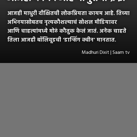
आजही माधुरी दीक्षितची लोकप्रियता कायम आहे. तिच्या
अभिनयासोबतच नृत्यकौशल्याचं सोशल मीडियावर
आणि चाहत्यांमध्ये मोठं कौतुक केलं जातं. अनेक चाहते
तिला आजही बॉलिवूडची ‘डान्सिंग क्वीन’ मानतात.
Madhuri Dixit | Saam tv