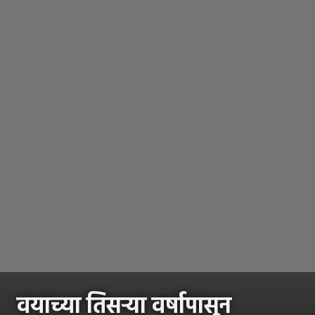
वयाच्या तिसऱ्या वर्षापासून