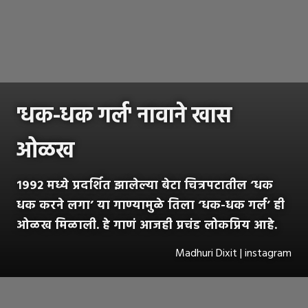
'धक-धक गर्ल' नावाने खास
ओळख
१९९२ मध्ये प्रदर्शित झालेल्या बेटा चित्रपटातील ‘धक
धक करने लगा’ या गाण्यामुळे तिला ‘धक-धक गर्ल’ ही
ओळख मिळाली. हे गाणं आजही प्रचंड लोकप्रिय आहे.
Madhuri Dixit | instagram