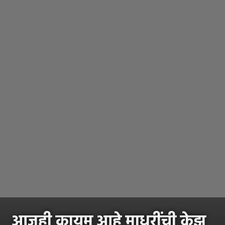
आजही कायम आहे माधुरींची क्रेझ