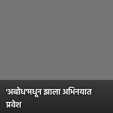
'अबोध'मधून झाला अभिनयात
प्रवेश