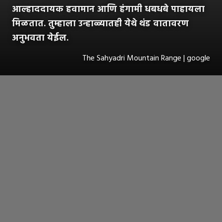
आल्हाददायक हवामान आणि हंगामी धबधबे पाहायला
मिळतात. तुम्हाला उन्हाळ्यातही येथे थंड वातावरण
अनुभवता येईल.
The Sahyadri Mountain Range | google