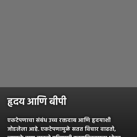
हृदय आणि बीपी
एकटेपणाचा संबंध उच्च रक्तदाब आणि हृदयाशी
जोडलेला आहे. एकटेपणामुळे सतत विचार वाढतो,