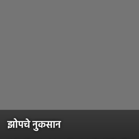
झोपचे नुकसान