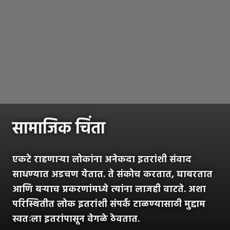
सामाजिक चिंता
एकटे राहणाऱ्या लोकांना अनेकदा इतरांशी संवाद
साधण्यात अडचण येतात. ते संकोच करतात, घाबरतात
आणि बऱ्याच प्रकरणांमध्ये त्यांना लाजही वाटते. अशा
परिस्थितीत लोक इतरांशी संपर्क टाळण्यासाठी मुद्दाम
स्वतःला इतरांपासून वेगळे ठेवतात.