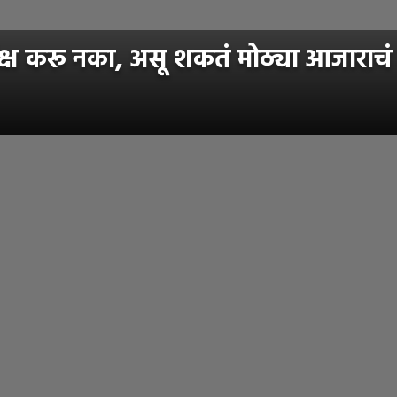
र्लक्ष करू नका, असू शकतं मोठ्या आजाराचं