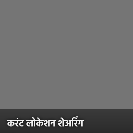
करंट लोकेशन शेअरिंग