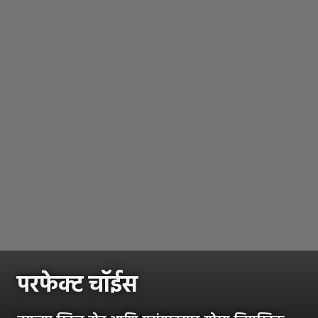
परफेक्ट चॉईस