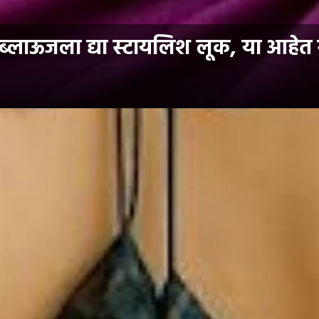
लाऊजला द्या स्टायलिश लूक, या आहेत स