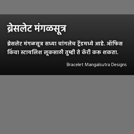
ब्रेसलेट मंगळसूत्र
ब्रेसलेट मंगळसूत्र सध्या चांगलेच ट्रेंडमध्ये आहे. ऑफिस
किंवा स्टायलिश लूकसाठी तुम्ही ते कॅरी करू शकता.
Bracelet Mangalsutra Designs