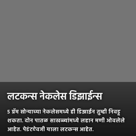
लटकन्स नेकलेस डिझाईन्स
५ ग्रॅम सोन्याच्या नेकलेसमध्ये ही डिझाईन तुम्ही निवडू
शकता. दोन पातळ साखळ्यांमध्ये लहान मणी ओवलेले
आहेत. पेडंटऐवजी याला लटकन्स आहेत.