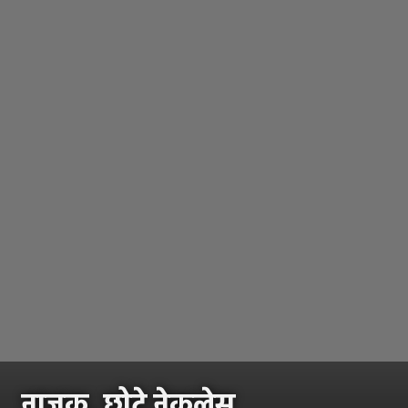
नाजूक, छोटे नेकलेस