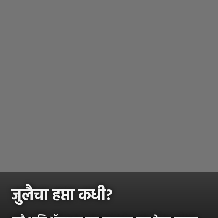
जुलैचा हप्ता कधी?