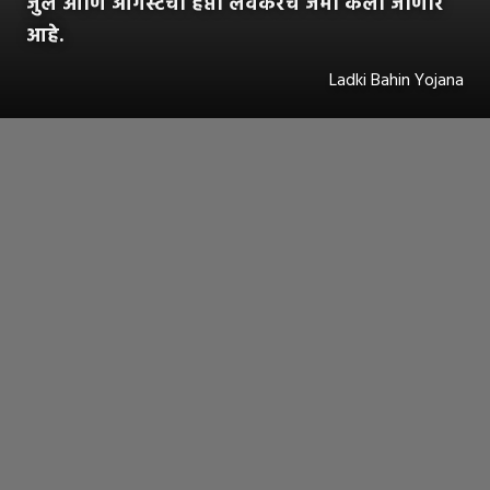
जुलै आणि ऑगस्टचा हप्ता लवकरच जमा केला जाणार
आहे.
Ladki Bahin Yojana