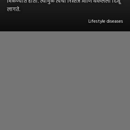
मिळण्यात होतो. त्यामुळे त्वचा निस्तेज आणि थकलेली दिसू
लागते.
Lifestyle diseases