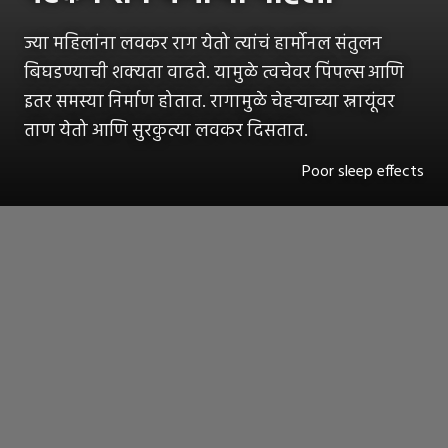
ज्या महिलांना लवकर राग येतो त्यांचं हार्मोनल संतुलन
बिघडण्याची शक्यता वाढते. यामुळे त्वचेवर पिंपल्स आणि
इतर समस्या निर्माण होतात. रागामुळे चेहऱ्याच्या स्नायूंवर
ताण येतो आणि सुरकुत्या लवकर दिसतात.
Poor sleep effects