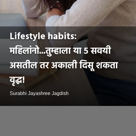
Lifestyle habits:
महिलांनो...तुम्हाला या ५ सवयी
असतील तर अकाली दिसू शकता
वृद्ध!
Surabhi Jayashree Jagdish