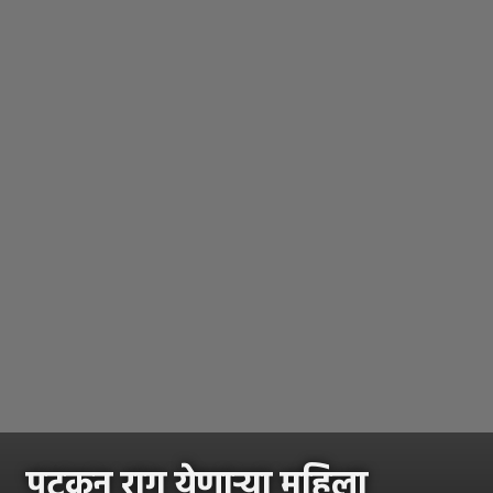
पटकन राग येणाऱ्या महिला