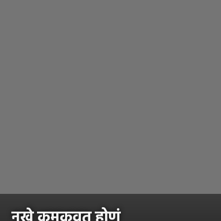
नखे कमकुवत होणं