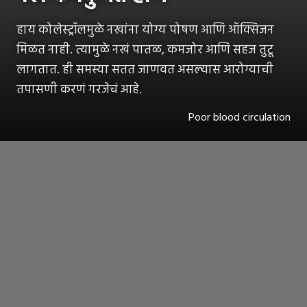
हाय कोलेस्ट्रॉलमुळे नखांना योग्य पोषण आणि ऑक्सिजन
मिळत नाही. त्यामुळे नखं पातळ, कमजोर आणि सहज तुटू
लागतात. ही समस्या सतत जाणवत असल्यास आरोग्याची
तपासणी करणं गरजेचं आहे.
Poor blood circulation