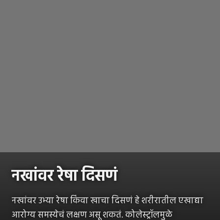
नखांवर रेषा दिसणं
नखांवर उभ्या रेषा किंवा खाचा दिसणं हे शरीरातील एखाद्या
आरोग्य समस्येचं लक्षण असू शकतं. कोलेस्ट्रॉलमुळे