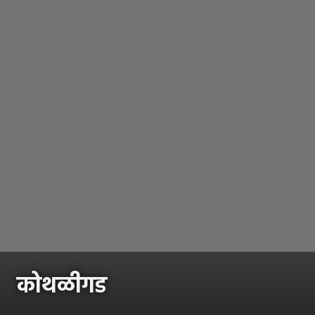
कोथळीगड