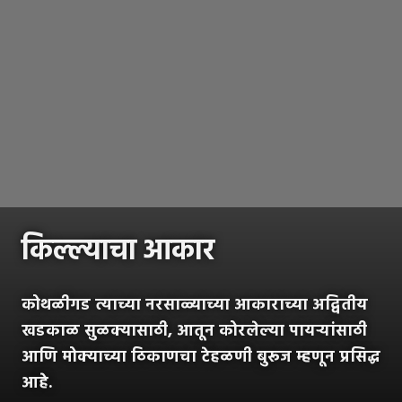
किल्ल्याचा आकार
कोथळीगड त्याच्या नरसाळ्याच्या आकाराच्या अद्वितीय
खडकाळ सुळक्यासाठी, आतून कोरलेल्या पायऱ्यांसाठी
आणि मोक्याच्या ठिकाणचा टेहळणी बुरूज म्हणून प्रसिद्ध
आहे.