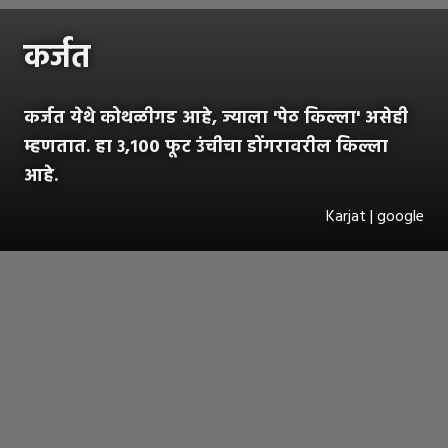
कर्जत
कर्जत येथे कोथळीगड आहे, ज्याला 'पेठ किल्ला' असेही
म्हणतात. हा ३,१०० फूट उंचीचा डोंगरावरील किल्ला
आहे.
Karjat | google