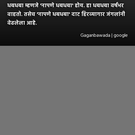
धबधबा म्हणजे 'नापणे धबधबा' होय. हा धबधबा वर्षभर
वाहतो. तसेच 'नापणे धबधबा' दाट हिरव्यागार जंगलांनी
वेढलेला आहे.
Gaganbawada | google