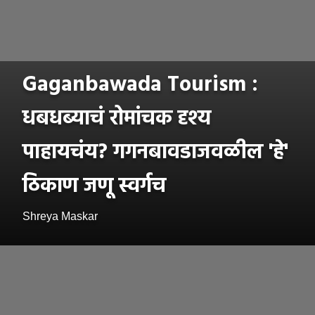
Gaganbawada Tourism :
धबधब्याचं रोमांचक दृश्य
पाहायचंय? गगनबावडाजवळील 'हे'
ठिकाण जणू स्वर्गच
Shreya Maskar