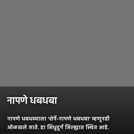
नापणे धबधबा
नापणे धबधब्याला 'शेर्पे-नापणे धबधबा' म्हणूनही
ओळखले जाते. हा सिंधुदुर्ग जिल्ह्यात स्थित आहे.