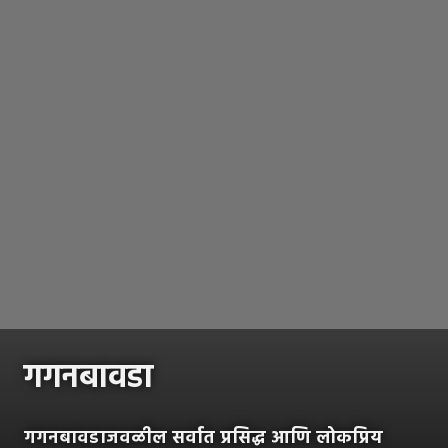
गगनबावडा
गगनबावडाजवळील सर्वात प्रसिद्ध आणि लोकप्रिय