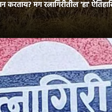
लान करताय? मग रत्नागिरीतील 'हा' ऐति