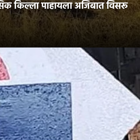
हासिक किल्ला पाहायला अजिबात विसरू