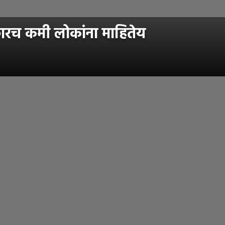
रच कमी लोकांना माहितेय