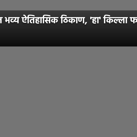
व्य ऐतिहासिक ठिकाण, 'हा' किल्ला फा